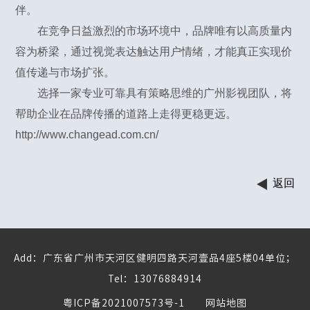
伴。
在竞争日益激烈的市场环境中，品牌唯有以高质量内
容为桥梁，通过视觉表达触达用户情绪，才能真正实现价
值传递与市场扩张。
选择一家专业可靠具有策略思维的广州影视团队，将
帮助企业在品牌传播的道路上走得更稳更远。
http://www.changead.com.cn/
返回
Add：广东省广州市天河区健明四路天河壹品4座5楼04单位；
Tel：13076884914
粤ICP备2021007573号-1
网站地图