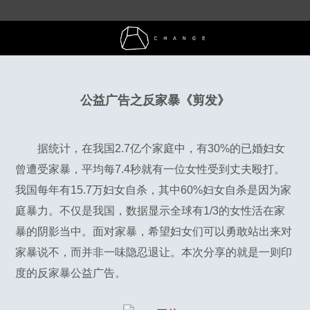
公益广告之反家暴《剪发》
据统计，在我国
2.7
亿个家庭中，有
30%
的已婚妇女
曾遭受家暴，平均每
7.4
秒就有一位女性受到丈夫殴打。
我国每年有
15.7
万妇女自杀，其中
60%
妇女自杀是因为家
庭暴力。不仅是我国，数据显示全球有
1/3
的女性活在家
暴的阴影当中。面对家暴，希望妇女们可以勇敢站出来对
家暴说不，而并非一味隐忍退让。本次分享的就是一则印
度的反家暴公益广告。