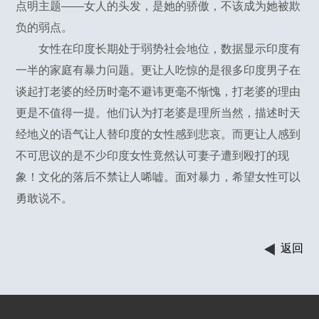
点明主题——女人的头发，是她的骄傲，不该成为她被欺
负的弱点。
女性在印度长期处于弱势社会地位，数据显示印度有
一半的家庭有暴力问题。更让人吃惊的是很多印度男子在
谈起打老婆的经历时毫不避讳更毫不惭愧，打老婆的理由
更是不值得一提。他们认为打老婆是理所当然，描述时天
经地义的语气让人替印度的女性感到悲哀。而更让人感到
不可思议的是不少印度女性竟然认可妻子遭到殴打的现
象！文化的落后不禁让人唏嘘。面对暴力，希望女性可以
勇敢说不。
返回